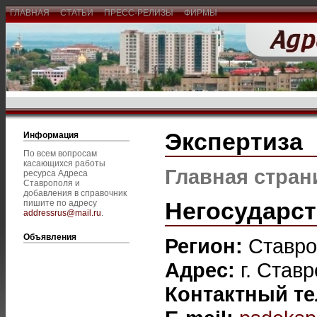
ГЛАВНАЯ
СТАТЬИ
ПРЕСС-РЕЛИЗЫ
ФИРМЫ
Экспертиза
Информация
По всем вопросам
касающихся работы
Главная стран
ресурса Адреса
Ставрополя и
добавления в справочник
Негосударст
пишите по адресу
addressrus@mail.ru
.
Объявления
Регион:
Ставро
Адрес:
г. Став
Контактный т