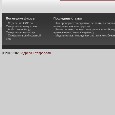
Последние фирмы
Последние статьи
Отделение СФР по
Как проверяются скрытые дефекты в сварн
Ставропольскому краю
металлических конструкций
Арбитражный суд
Какие параметры контролируются при обсле
Ставропольского края
примыкания кровли к парапету
Ставропольский краевой
Медицинская помощь как система неизбежн
суд
© 2013-
2026
Адреса Ставрополя