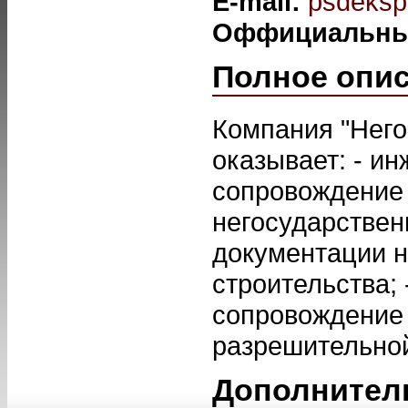
E-mail:
psdeksp
Оффициальны
Полное опи
Компания "Него
оказывает: - и
сопровождение 
негосударствен
документации н
строительства;
сопровождение 
разрешительной
Дополнител