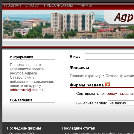
ГЛАВНАЯ
СТАТЬИ
ПРЕСС-РЕЛИЗЫ
ФИРМЫ
Я ищу:
Информация
По всем вопросам
Финансы
касающихся работы
ресурса Адреса
Главная страница
Бизнес, финан
Ставрополя и
добавления в справочник
Фирмы раздела
пишите по адресу
addressrus@mail.ru
.
Сортировать по:
городу
названи
Объявления
Выберите регион:
Последние фирмы
Последние статьи
Отделение СФР по
Как проверяются скрытые дефекты в сварн