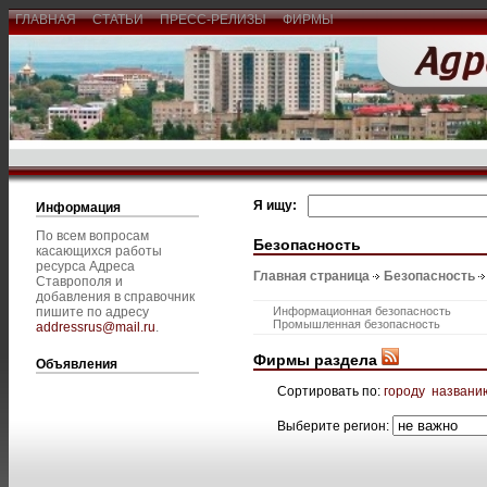
ГЛАВНАЯ
СТАТЬИ
ПРЕСС-РЕЛИЗЫ
ФИРМЫ
Я ищу:
Информация
По всем вопросам
Безопасность
касающихся работы
ресурса Адреса
Главная страница
Безопасность
Ставрополя и
добавления в справочник
пишите по адресу
Информационная безопасность
Промышленная безопасность
addressrus@mail.ru
.
Фирмы раздела
Объявления
Сортировать по:
городу
названи
Выберите регион: