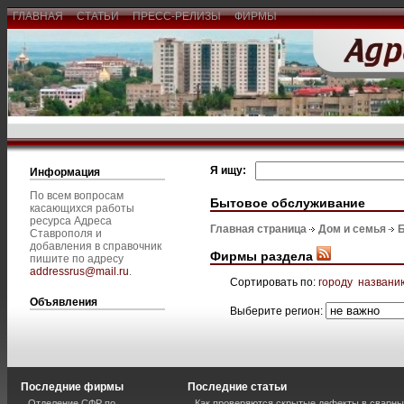
ГЛАВНАЯ
СТАТЬИ
ПРЕСС-РЕЛИЗЫ
ФИРМЫ
Я ищу:
Информация
По всем вопросам
Бытовое обслуживание
касающихся работы
ресурса Адреса
Главная страница
Дом и семья
Ставрополя и
добавления в справочник
Фирмы раздела
пишите по адресу
addressrus@mail.ru
.
Сортировать по:
городу
названи
Объявления
Выберите регион:
Последние фирмы
Последние статьи
Отделение СФР по
Как проверяются скрытые дефекты в сварн