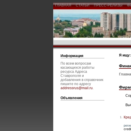
ГЛАВНАЯ
СТАТЬИ
ПРЕСС-РЕЛИЗЫ
Ф
Я ищу:
Информация
По всем вопросам
Фина
касающихся работы
ресурса Адреса
Главна
Ставрополя и
добавления в справочник
пишите по адресу
Фирм
addressrus@mail.ru
.
Со
Объявления
Вы
Кре
1.
реги
cred