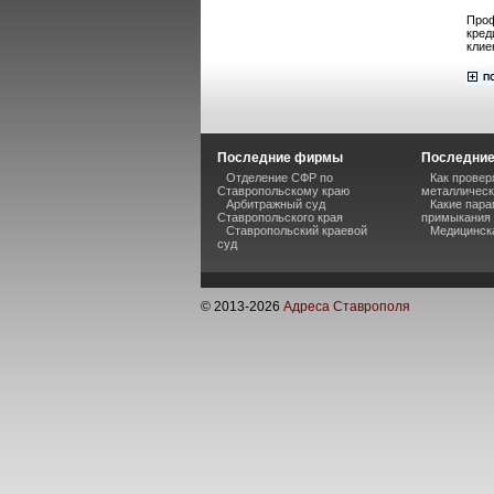
Проф
кред
клие
Последние фирмы
Последние
Отделение СФР по
Как прове
Ставропольскому краю
металлическ
Арбитражный суд
Какие пара
Ставропольского края
примыкания 
Ставропольский краевой
Медицинск
суд
© 2013-
2026
Адреса Ставрополя