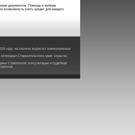
ение документов. Помощь в выборе
и возможность взять кредит для каждого
026 году: на сколько вырастут коммунальные
потенциал Ставропольского края: отрасли,
рмы Ставрополя: консультации и судебная
клиентов