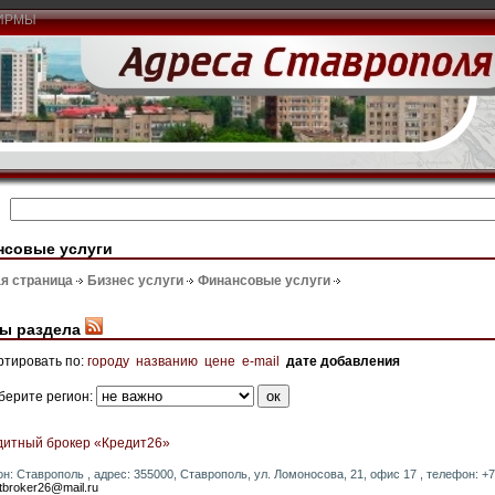
ИРМЫ
нсовые услуги
я страница
Бизнес услуги
Финансовые услуги
ы раздела
ртировать по:
городу
названию
цене
e-mail
дате добавления
берите регион:
дитный брокер «Кредит26»
он: Ставрополь , адрес: 355000, Ставрополь, ул. Ломоносова, 21, офис 17 , телефон: +7 (
itbroker26@mail.ru