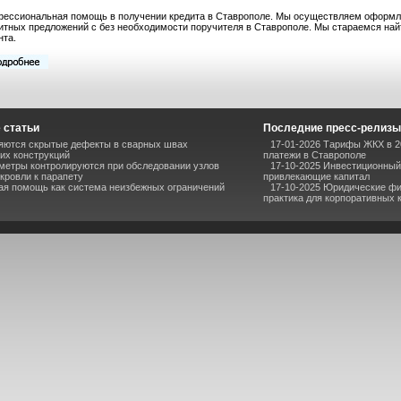
ессиональная помощь в получении кредита в Ставрополе. Мы осуществляем оформл
итных предложений с без необходимости поручителя в Ставрополе. Мы стараемся найт
нта.
 статьи
Последние пресс-релизы
ряются скрытые дефекты в сварных швах
17-01-2026 Тарифы ЖКХ в 2
их конструкций
платежи в Ставрополе
метры контролируются при обследовании узлов
17-10-2025 Инвестиционный 
кровли к парапету
привлекающие капитал
ая помощь как система неизбежных ограничений
17-10-2025 Юридические фи
практика для корпоративных 