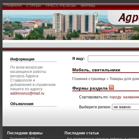
ГЛАВНАЯ
СТАТЬИ
ПРЕСС-РЕЛИЗЫ
ФИРМЫ
Я ищу:
Информация
По всем вопросам
Мебель, светильники
касающихся работы
ресурса Адреса
Главная страница
Товары для дом
Ставрополя и
добавления в справочник
Фирмы раздела
пишите по адресу
addressrus@mail.ru
.
Сортировать по:
городу
названи
Объявления
Выберите регион:
Последние фирмы
Последние статьи
Отделение СФР по
Как проверяются скрытые дефекты в сварн