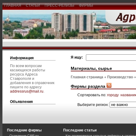
ГЛАВНАЯ
СТАТЬИ
ПРЕСС-РЕЛИЗЫ
ФИРМЫ
Я ищу:
Информация
По всем вопросам
Материалы, сырье
касающихся работы
ресурса Адреса
Главная страница
Производство
Ставрополя и
добавления в справочник
Фирмы раздела
пишите по адресу
addressrus@mail.ru
.
Сортировать по:
городу
названи
Объявления
Выберите регион:
Последние фирмы
Последние статьи
Отделение СФР по
Как проверяются скрытые дефекты в сварн