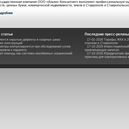
сударственная компания ООО «Альянс-Консалтинг» выполняет профессиональную оце
ств, ценных бумаг, коммерческой недвижимости, земли в Ставрополе и Ставропольско
 статьи
Последние пресс-релизы
ряются скрытые дефекты в сварных швах
17-01-2026 Тарифы ЖКХ в 2
их конструкций
платежи в Ставрополе
метры контролируются при обследовании узлов
17-10-2025 Инвестиционный 
кровли к парапету
привлекающие капитал
ая помощь как система неизбежных ограничений
17-10-2025 Юридические фи
практика для корпоративных 