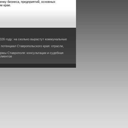
нку бизнеса, предприятий, основных
м крае.
026 году: на сколько вырастут коммунальные
потенциал Ставропольского края: отрасли,
рмы Ставрополя: консультации и судебная
клиентов