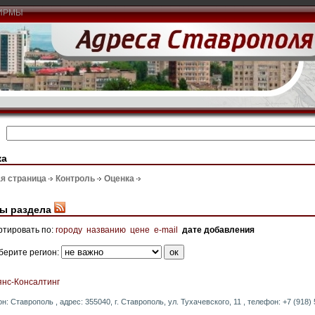
ИРМЫ
ка
я страница
Контроль
Оценка
ы раздела
ртировать по:
городу
названию
цене
e-mail
дате добавления
берите регион:
янс-Консалтинг
он: Ставрополь , адрес: 355040, г. Ставрополь, ул. Тухачевского, 11 , телефон: +7 (918) 