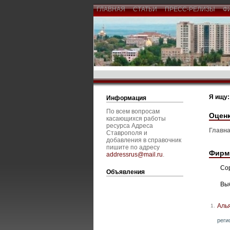
ГЛАВНАЯ
СТАТЬИ
ПРЕСС-РЕЛИЗЫ
Ф
Я ищу:
Информация
По всем вопросам
Оцен
касающихся работы
ресурса Адреса
Главна
Ставрополя и
добавления в справочник
пишите по адресу
Фирм
addressrus@mail.ru
.
Со
Объявления
Вы
Аль
1.
реги