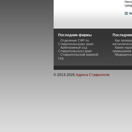
Него
сред
Последние фирмы
Последние
Отделение СФР по
Как прове
Ставропольскому краю
металлическ
Арбитражный суд
Какие пара
Ставропольского края
примыкания 
Ставропольский краевой
Медицинск
суд
© 2013-
2026
Адреса Ставрополя