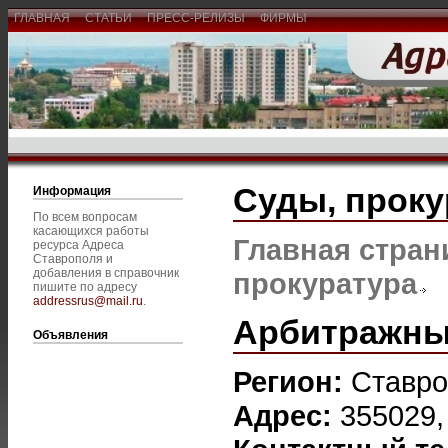
ГЛАВНАЯ
СТАТЬИ
ПРЕСС-РЕЛИЗЫ
ФИРМЫ
Суды, проку
Информация
По всем вопросам
касающихся работы
Главная стран
ресурса Адреса
Ставрополя и
добавления в справочник
прокуратура
пишите по адресу
addressrus@mail.ru
.
Арбитражный
Объявления
Регион:
Ставро
Адрес:
355029,