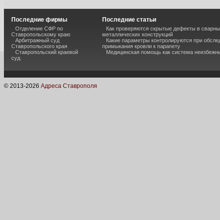
Последние фирмы
Последние статьи
Отделение СФР по
Как проверяются скрытые дефекты в сварн
Ставропольскому краю
металлических конструкций
Арбитражный суд
Какие параметры контролируются при обсле
Ставропольского края
примыкания кровли к парапету
Ставропольский краевой
Медицинская помощь как система неизбежн
суд
© 2013-
2026
Адреса Ставрополя