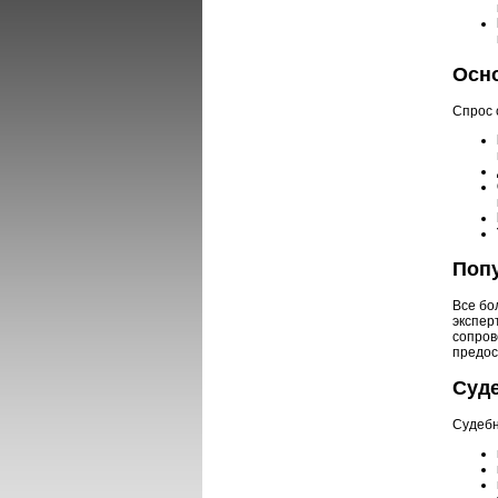
Осн
Спрос 
Поп
Все бо
экспер
сопров
предос
Суде
Судебн