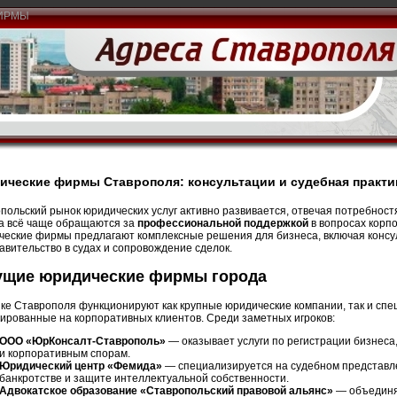
ИРМЫ
ческие фирмы Ставрополя: консультации и судебная практи
польский рынок юридических услуг активно развивается, отвечая потребност
а всё чаще обращаются за
профессиональной поддержкой
в вопросах корпо
еские фирмы предлагают комплексные решения для бизнеса, включая консуль
авительство в судах и сопровождение сделок.
ущие юридические фирмы города
ке Ставрополя функционируют как крупные юридические компании, так и спе
ированные на корпоративных клиентов. Среди заметных игроков:
ООО «ЮрКонсалт-Ставрополь»
— оказывает услуги по регистрации бизнеса
и корпоративным спорам.
Юридический центр «Фемида»
— специализируется на судебном представл
банкротстве и защите интеллектуальной собственности.
Адвокатское образование «Ставропольский правовой альянс»
— объединя