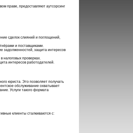
вом праве, предоставляют аутсорсинг
ние сделок слияний и поглощений,
ртнёрами и поставщиками.
ие задолженностей, защита интересов
в налоговых проверках.
щита интересов работодателей.
ого юриста. Это позволяет получать
нентское обслуживание охватывает
ание. Услуги такого формата
тивные клиенты сталкиваются с: