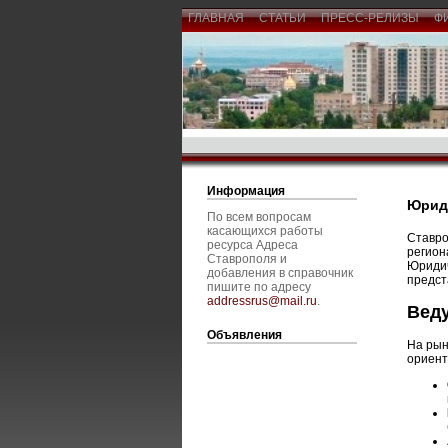
ГЛАВНАЯ
СТАТЬИ
ПРЕСС-РЕЛИЗЫ
Ф
Информация
Юриди
По всем вопросам
касающихся работы
Ставро
ресурса Адреса
регион
Ставрополя и
Юридич
добавления в справочник
предст
пишите по адресу
addressrus@mail.ru
.
Вед
Объявления
На рын
ориент