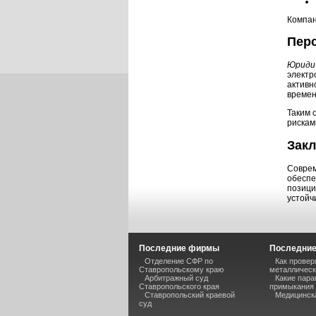
Компан
Пер
Юридич
электр
активн
времен
Таким 
рискам
Зак
Соврем
обеспе
позици
устойч
Последние фирмы
Последние
Отделение СФР по
Как прове
Ставропольскому краю
металлическ
Арбитражный суд
Какие пара
Ставропольского края
примыкания 
Ставропольский краевой
Медицинск
суд