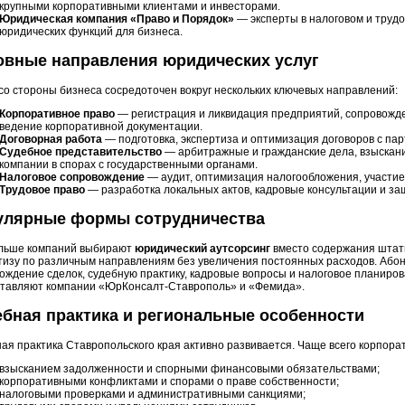
крупными корпоративными клиентами и инвесторами.
Юридическая компания «Право и Порядок»
— эксперты в налоговом и трудо
юридических функций для бизнеса.
овные направления юридических услуг
со стороны бизнеса сосредоточен вокруг нескольких ключевых направлений:
Корпоративное право
— регистрация и ликвидация предприятий, сопровожде
ведение корпоративной документации.
Договорная работа
— подготовка, экспертиза и оптимизация договоров с па
Судебное представительство
— арбитражные и гражданские дела, взыскан
компании в спорах с государственными органами.
Налоговое сопровождение
— аудит, оптимизация налогообложения, участие 
Трудовое право
— разработка локальных актов, кадровые консультации и за
улярные формы сотрудничества
льше компаний выбирают
юридический аутсорсинг
вместо содержания штатн
тизу по различным направлениям без увеличения постоянных расходов. Або
ождение сделок, судебную практику, кадровые вопросы и налоговое планиров
тавляют компании «ЮрКонсалт-Ставрополь» и «Фемида».
бная практика и региональные особенности
ая практика Ставропольского края активно развивается. Чаще всего корпора
взысканием задолженности и спорными финансовыми обязательствами;
корпоративными конфликтами и спорами о праве собственности;
налоговыми проверками и административными санкциями;