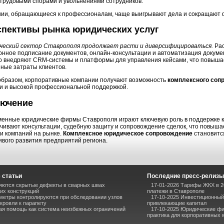
трудовыми спорами и увольнениями сотрудников.
ии, обращающиеся к профессионалам, чаще выигрывают дела и сокращают 
спективы рынка юридических услуг
еский сектор Ставрополя продолжает расти и диверсифицироваться.
Рас
онное подписание документов, онлайн-консультации и автоматизация доку
о внедряют CRM-системы и платформы для управления кейсами, что повыша
ные затраты клиентов.
образом, корпоративные компании получают возможность
комплексного соп
и и высокой профессиональной поддержкой.
лючение
енные юридические фирмы Ставрополя играют ключевую роль в поддержке к
чивают консультации, судебную защиту и сопровождение сделок, что повыша
и компаний на рынке.
Комплексное юридическое сопровождение
становитс
ивого развития предприятий региона.
 статьи
Последние пресс-релизы
ряются скрытые дефекты в сварных швах
17-01-2026 Тарифы ЖКХ в 2
их конструкций
платежи в Ставрополе
метры контролируются при обследовании узлов
17-10-2025 Инвестиционный 
кровли к парапету
привлекающие капитал
ая помощь как система неизбежных ограничений
17-10-2025 Юридические фи
практика для корпоративных 